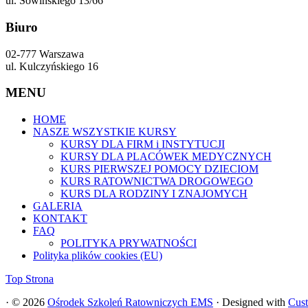
ul. Sowińskiego 13/66
Biuro
02-777 Warszawa
ul. Kulczyńskiego 16
MENU
HOME
NASZE WSZYSTKIE KURSY
KURSY DLA FIRM i INSTYTUCJI
KURSY DLA PLACÓWEK MEDYCZNYCH
KURS PIERWSZEJ POMOCY DZIECIOM
KURS RATOWNICTWA DROGOWEGO
KURS DLA RODZINY I ZNAJOMYCH
GALERIA
KONTAKT
FAQ
POLITYKA PRYWATNOŚCI
Polityka plików cookies (EU)
Top Strona
·
© 2026
Ośrodek Szkoleń Ratowniczych EMS
·
Designed with
Cust