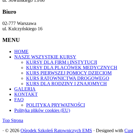
ul. Sowińskiego 13/66
Biuro
02-777 Warszawa
ul. Kulczyńskiego 16
MENU
HOME
NASZE WSZYSTKIE KURSY
KURSY DLA FIRM i INSTYTUCJI
KURSY DLA PLACÓWEK MEDYCZNYCH
KURS PIERWSZEJ POMOCY DZIECIOM
KURS RATOWNICTWA DROGOWEGO
KURS DLA RODZINY I ZNAJOMYCH
GALERIA
KONTAKT
FAQ
POLITYKA PRYWATNOŚCI
Polityka plików cookies (EU)
Top Strona
·
© 2026
Ośrodek Szkoleń Ratowniczych EMS
·
Designed with
Cust